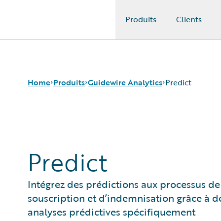
Produits
Clients
Guidewire Logo
Home
Produits
Guidewire Analytics
Predict
Produits de base
Canvas
Guidewire Analytics
Compare
Predict
Technologie Guidewire
Industry Intel
Guidewire Solutions
Cyence
Services
Explore
Intégrez des prédictions aux processus de
HazardHub
souscription et d’indemnisation grâce à d
Predict
analyses prédictives spécifiquement
Data Studio