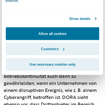
website.
Europa zu schaffen. DORA soll mehrere
Rahmenregelungen für das IKT-
Risikomanagement durch einen
Show details
einheitlichen Ansatz für den Umgang mit
IKT-bezogenen Vorfällen in der
Allow all cookies
europäischen Finanz- und
Versicherungsbranche ersetzen. Guidewire
Customize
unterstützt diesen Ansatz. DORA befasst
sich auch mit der Betriebsstabilität in der
Use necessary cookies only
Finanzbranche. Ziel ist es, die
Betriebskontinuität auch dann zu
gewährleisten, wenn ein Unternehmen von
einem disruptiven Ereignis, wie z. B. einem
Cyberangriff, betroffen ist. DORA sieht
ebenso vor, dass Drittanbieter im Bereich