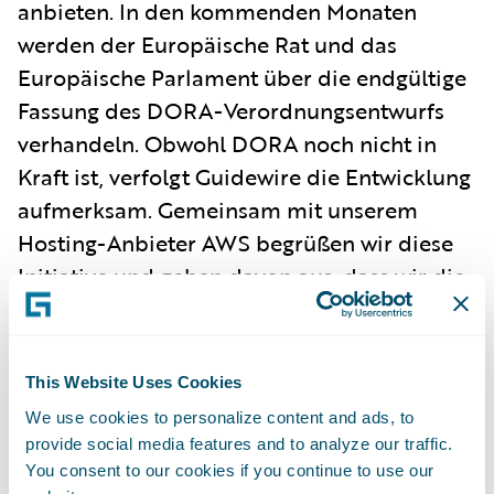
anbieten. In den kommenden Monaten
werden der Europäische Rat und das
Europäische Parlament über die endgültige
Fassung des DORA-Verordnungsentwurfs
verhandeln. Obwohl DORA noch nicht in
Kraft ist, verfolgt Guidewire die Entwicklung
aufmerksam. Gemeinsam mit unserem
Hosting-Anbieter AWS begrüßen wir diese
Initiative und gehen davon aus, dass wir die
Anforderungen von DORA in ihrer
derzeitigen Fassung erfüllen können.
Das Ziel von DORA ist es, einen
This Website Uses Cookies
einheitlichen Standard für das
We use cookies to personalize content and ads, to
provide social media features and to analyze our traffic.
Risikomanagement in der Informations- und
You consent to our cookies if you continue to use our
Kommunikationstechnologie (IKT) in