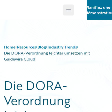
Planifiez une
Open main menu
Guidewire Logo
démonstratio
Home
Resources
Blog
Industry Trends
Die DORA-Verordnung leichter umsetzen mit
Guidewire Cloud
Download Center
All Blog Posts
Guidewire Conversations
Best Practices
Die DORA-
Podcasts
Careers
Blog
Customer Viewpoint
Verordnung
Help and Support
Developers
Insurance Technology FAQ
General Interest
Intelligent Experience