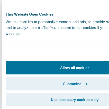
Kundenzentriertheit zu verbessern. Bei
Guidewire integrieren wir KI direkt in unsere
This Website Uses Cookies
Kernprozesse, sodass Sachbearbeiter und
We use cookies to personalize content and ads, to provide s
Underwriter genau die Informationen
and to analyze our traffic. You consent to our cookies if you 
erhalten, die sie benötigen, um bessere
website.
Entscheidungen zu treffen.
Ein weiterer wichtiger Trend ist die
Verlagerung des Betriebes von
Kernsystemen hin zu Software-as-a-Service
Allow all cookies
(SaaS). Dieses Modell ermöglicht es
Versicherern, kontinuierliche Updates und
Customize
Innovationen zu erhalten, ohne dass große,
einmalige Investitionen erforderlich sind.
Use necessary cookies only
Mit SaaS können unsere Kunden sicher sein,