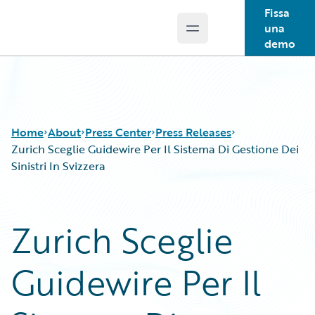
Fissa
una
Open main menu
Guidewire Logo
demo
Home
About
Press Center
Press Releases
Zurich Sceglie Guidewire Per Il Sistema Di Gestione Dei
Sinistri In Svizzera
Zurich Sceglie
Guidewire Per Il