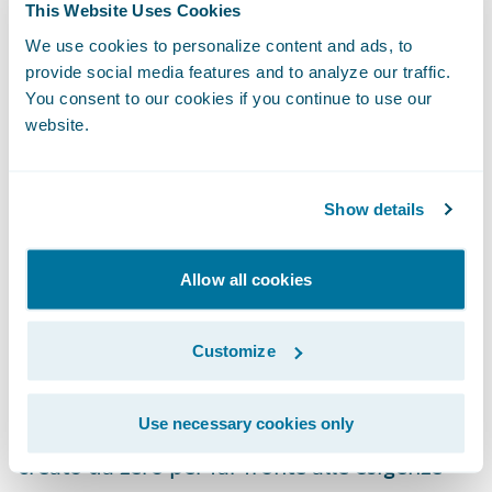
"Guidewire è estremamente lieta di essere
This Website Uses Cookies
stata scelta da Zurich Svizzera quale partner
We use cookies to personalize content and ads, to
per i sistemi di gestione dei sinistri," ha
provide social media features and to analyze our traffic.
affermato Keith Stonell, amministratore
You consent to our cookies if you continue to use our
website.
delegato, Guidewire EMEA. "Siamo
orgogliosi dei successi che hanno raggiunto
altri enti facenti capo a Zurich grazie anche
Show details
al nostro contributo. Non vediamo l'ora di
lavorare con il team svizzero per migliorare
Allow all cookies
ancora di più la qualità del servizio per la
clientela."
Customize
Il ClaimCenter® di Guidewire è un sistema
Use necessary cookies only
leader nella gestione dei sinistri end-to-end,
creato da zero per far fronte alle esigenze