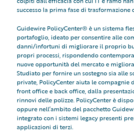
colpiti dall’efficacia con cui IT e ramo h
successo la prima fase di trasformazione d
Guidewire PolicyCenter® è un sistema fless
portafoglio, ideato per consentire alle c
danni/infortuni di migliorare il proprio b
propri processi, rispondendo contempora
nuove opportunità del mercato e miglioran
Studiato per fornire un sostegno sia alle s
private, PolicyCenter aiuta le compagnie d
front office e back office, dalla presentazi
rinnovi delle polizze. PolicyCenter è dis
oppure nell’ambito del pacchetto Guidewi
integrato con i sistemi legacy presenti pr
applicazioni di terzi.