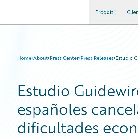
Prodotti
Clien
Guidewire Logo
Home
About
Press Center
Press Releases
Estudio G
Estudio Guidewir
españoles cancel
dificultades eco