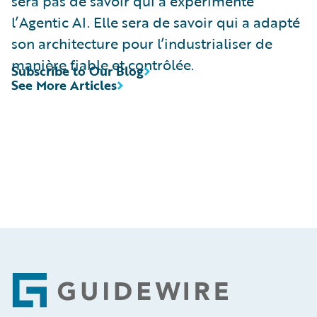
sera pas de savoir qui a expérimenté
l’Agentic AI. Elle sera de savoir qui a adapté
son architecture pour l’industrialiser de
manière fiable et contrôlée.
Subscribe to Our Blog
See More Articles
Footer