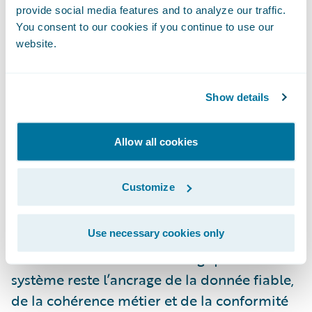
Le cœur système comme
provide social media features and to analyze our traffic.
condition d’exécution
You consent to our cookies if you continue to use our
website.
Comme souvent lors des ruptures
technologiques, l’enthousiasme conduit à
des extrapolations. Certains envisagent des
Show details
architectures composées uniquement
d’agents collaborant entre eux, en
Allow all cookies
substitution du cœur système. Or l’Agentic
AI n’a pas vocation à remplacer le système
Customize
transactionnel. Elle en dépend.
Use necessary cookies only
Plus l’IA gagne en autonomie, plus le socle
transactionnel devient stratégique. Le cœur
système reste l’ancrage de la donnée fiable,
de la cohérence métier et de la conformité