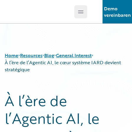
Demo
Open main menu
Guidewire Logo
vereinbaren
Home
Resources
Blog
General Interest
À l’ère de l’Agentic AI, le cœur système IARD devient
stratégique
Download Center
All Blog Posts
Guidewire Conversations
Best Practices
À l’ère de
Podcasts
Careers
Blog
Customer Viewpoint
l’Agentic AI, le
Help and Support
Developers
Insurance Technology FAQ
General Interest
Intelligent Experience