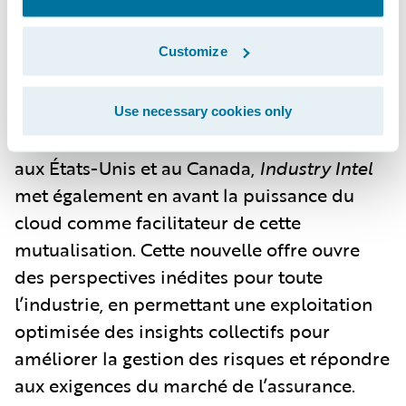
précises et plus rapides. Cette collaboration
intersectorielle permet de pallier le manque
Customize
de données propres, offrant ainsi un
avantage compétitif aux participants.
Use necessary cookies only
Actuellement disponible principalement
aux États-Unis et au Canada,
Industry Intel
met également en avant la puissance du
cloud comme facilitateur de cette
mutualisation. Cette nouvelle offre ouvre
des perspectives inédites pour toute
l’industrie, en permettant une exploitation
optimisée des insights collectifs pour
améliorer la gestion des risques et répondre
aux exigences du marché de l’assurance.