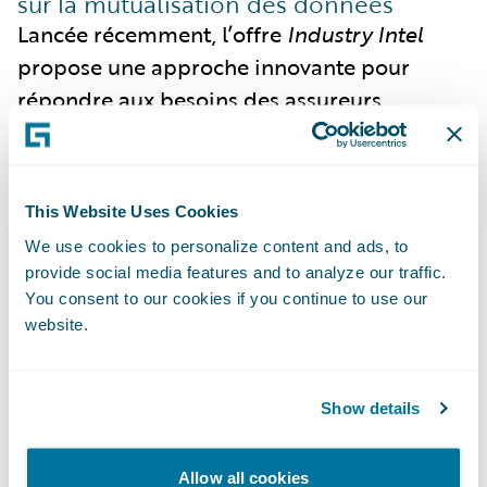
sur la mutualisation des données
Lancée récemment, l’offre
Industry Intel
propose une approche innovante pour
répondre aux besoins des assureurs
disposant de données limitées pour
alimenter leurs moteurs prédictifs. Basée
sur le principe du “give to get”, cette
This Website Uses Cookies
solution permet aux assureurs de
We use cookies to personalize content and ads, to
mutualiser des données anonymisées à
provide social media features and to analyze our traffic.
l’échelle de l’industrie.
You consent to our cookies if you continue to use our
website.
Les bénéfices sont significatifs : grâce à des
modèles enrichis par des données
représentant plus de 200 milliards de
Show details
dollars de primes mondiales, les assureurs
peuvent formuler des prédictions plus
Allow all cookies