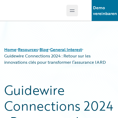
Demo
Open main menu
Guidewire Logo
vereinbaren
Home
Resources
Blog
General Interest
Guidewire Connections 2024 : Retour sur les
innovations clés pour transformer l’assurance IARD
Download Center
All Blog Posts
Guidewire Conversations
Best Practices
Guidewire
Podcasts
Careers
Blog
Customer Viewpoint
Connections 2024
Help and Support
Developers
Insurance Technology FAQ
General Interest
Intelligent Experience