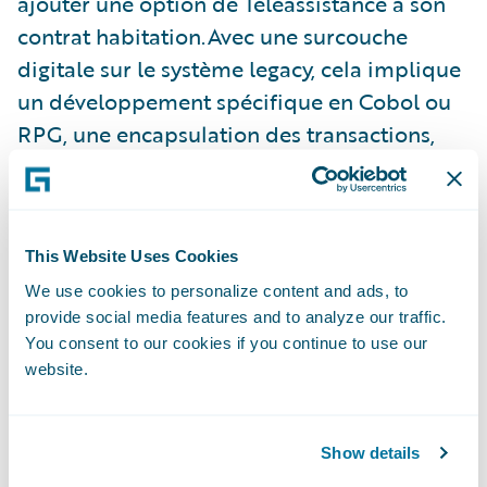
ajouter une option de Téléassistance à son
contrat habitation.Avec une surcouche
digitale sur le système legacy, cela implique
un développement spécifique en Cobol ou
RPG, une encapsulation des transactions,
des écrans bricolés, des API modifiées, des
documents contractuels ajustés, des flux
ETL retouchés, des orchestrations ESB
This Website Uses Cookies
adaptées… Chaque évolution devient un
We use cookies to personalize content and ads, to
mini-projet lourd, étalé sur des mois,
provide social media features and to analyze our traffic.
mobilisant d’innombrables tests et
You consent to our cookies if you continue to use our
aggravant la dette technique. Séduisant à
website.
court terme, le digital frontend finit
inévitablement par se transformer en
Show details
nouveau legacy, complexe et coûteux à