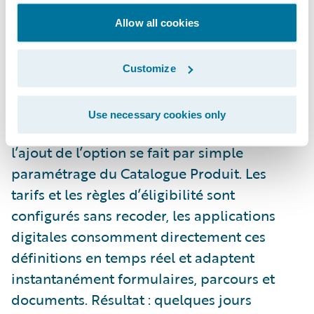
maintenir.
Allow all cookies
A l’inverse, un système cœur moderne
intégrant API-first, microservices, data
Customize
model unifié, et surtout une “Product
Factory” paramétrable ; change
Use necessary cookies only
radicalement la donne. Dans ce modèle,
l’ajout de l’option se fait par simple
paramétrage du Catalogue Produit. Les
tarifs et les règles d’éligibilité sont
configurés sans recoder, les applications
digitales consomment directement ces
définitions en temps réel et adaptent
instantanément formulaires, parcours et
documents. Résultat : quelques jours