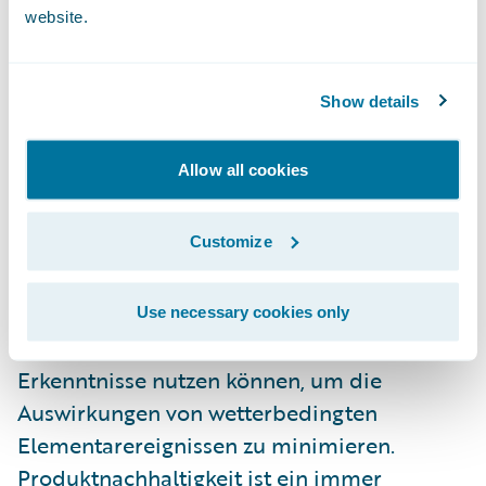
website.
Guidewire ist Partner der Schaden- und
Unfallversicherungsbranche mit Cloud-
Show details
Plattform-Services, die unsere Kunden
dabei unterstützen, innovativer zu agieren
Allow all cookies
und profitabel zu wachsen.
Customize
Um das allgemeine Ziel eines positiven,
nachhaltigen Wandels zu unterstützen,
suchen wir nach Lösungen, wie unsere
Use necessary cookies only
Produkte und Mitarbeiter proaktiv Analytik-
Erkenntnisse nutzen können, um die
Auswirkungen von wetterbedingten
Elementarereignissen zu minimieren.
Produktnachhaltigkeit ist ein immer