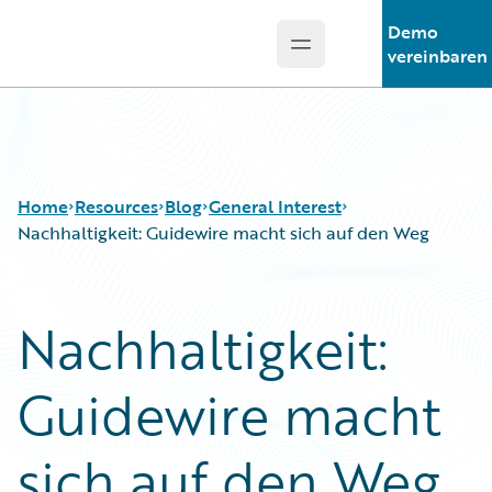
Demo
Open main menu
Guidewire Logo
vereinbaren
Home
Resources
Blog
General Interest
Nachhaltigkeit: Guidewire macht sich auf den Weg
Download Center
All Blog Posts
Nachhaltigkeit:
Guidewire Conversations
Best Practices
Podcasts
Careers
Guidewire macht
Blog
Customer Viewpoint
Help and Support
Developers
Insurance Technology FAQ
General Interest
sich auf den Weg
Intelligent Experience