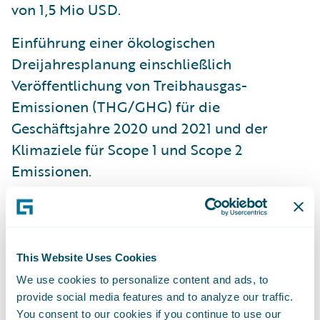
von 1,5 Mio USD.
Einführung einer ökologischen
Dreijahresplanung einschließlich
Veröffentlichung von Treibhausgas-
Emissionen (THG/GHG) für die
Geschäftsjahre 2020 und 2021 und der
Klimaziele für Scope 1 und Scope 2
Emissionen.
Zusammen mit dem ESG-Bericht haben wir
auch den ersten Bericht zu ‚Diversity, Equity
und Inclusion‘ veröffentlicht. Dieser zeigt
This Website Uses Cookies
unsere Aktivitäten für den Aufbau einer
We use cookies to personalize content and ads, to
Unternehmenskultur, die auf Diversität,
provide social media features and to analyze our traffic.
Inklusion und Gleichwertigkeit beruht.
You consent to our cookies if you continue to use our