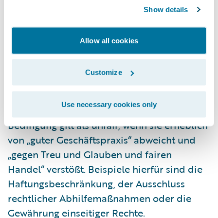
legt er allgemeine Bedingungen für
Show details
Situationen fest, in denen ein Unternehmen
gesetzlich verpflichtet ist, Daten mit einem
Allow all cookies
anderen Unternehmen zu teilen.
Customize
Mit dem EU Data Act sind unfaire
Vertragsbedingungen nun auch im B2B-
Use necessary cookies only
Sektor ausdrücklich verboten. Eine
Bedingung gilt als unfair, wenn sie erheblich
von „guter Geschäftspraxis“ abweicht und
„gegen Treu und Glauben und fairen
Handel“ verstößt. Beispiele hierfür sind die
Haftungsbeschränkung, der Ausschluss
rechtlicher Abhilfemaßnahmen oder die
Gewährung einseitiger Rechte.