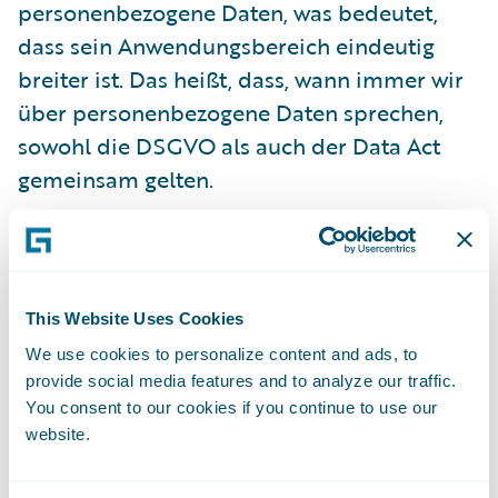
personenbezogene Daten, was bedeutet,
dass sein Anwendungsbereich eindeutig
breiter ist. Das heißt, dass, wann immer wir
über personenbezogene Daten sprechen,
sowohl die DSGVO als auch der Data Act
gemeinsam gelten.
Der EU Data Act enthält wichtige
Vorschriften in den B2C-, B2B- und B2G-
Sektoren, die den Datentransfer zwischen
This Website Uses Cookies
Unternehmen, Verbrauchern und in
We use cookies to personalize content and ads, to
bestimmten Fällen Regierungsbehörden
provide social media features and to analyze our traffic.
You consent to our cookies if you continue to use our
betreffen. Der Data Act gibt Nutzern
website.
vernetzter Produkte mehr Kontrolle über die
von ihnen erzeugten Daten. Darüber hinaus