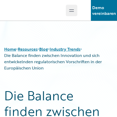
Demo
Open main menu
Guidewire Logo
vereinbaren
Home
Resources
Blog
Industry Trends
Die Balance finden zwischen Innovation und sich
entwickelnden regulatorischen Vorschriften in der
Europäischen Union
Download Center
All Blog Posts
Guidewire Conversations
Best Practices
Podcasts
Careers
Die Balance
Blog
Customer Viewpoint
Help and Support
Developers
finden zwischen
Insurance Technology FAQ
General Interest
Intelligent Experience