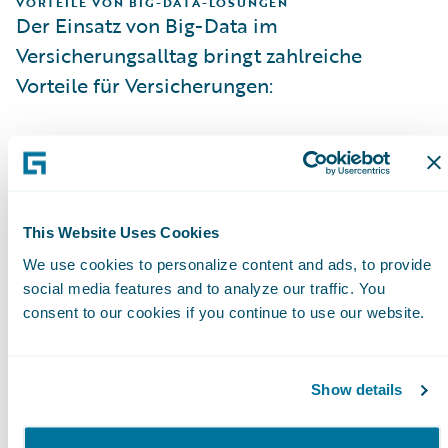
VORTEILE VON BIG-DATA-LÖSUNGEN
Der Einsatz von Big-Data im
Versicherungsalltag bringt zahlreiche
Vorteile für Versicherungen:
Big Data macht dank neuer Datenquellen
das
Zeichnen völlig neuartiger
Risikokategorien
wie Cyber möglich. So
können Versicherungen ihr Geschäft
This Website Uses Cookies
steigern, aber auch profitabler Risiken
We use cookies to personalize content and ads, to provide
social media features and to analyze our traffic. You
einschätzen und zeichnen (
Cyence
).
consent to our cookies if you continue to use our website.
Die Analyse und Auswertung großer
Datenmengen ermöglicht die
Entwicklung
Show details
innovativer Produkte und Services
,
beispielsweise einer individuellen Kfz-