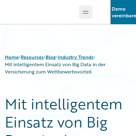
Demo
Open main menu
Guidewire Logo
vereinbar
Home
Resources
Blog
Industry Trends
Mit intelligentem Einsatz von Big Data in der
Versicherung zum Wettbewerbsvorteil
Download Center
All Blog Posts
Guidewire Conversations
Best Practices
Mit intelligentem
Podcasts
Careers
Blog
Customer Viewpoint
Einsatz von Big
Help and Support
Developers
Insurance Technology FAQ
General Interest
Intelligent Experience