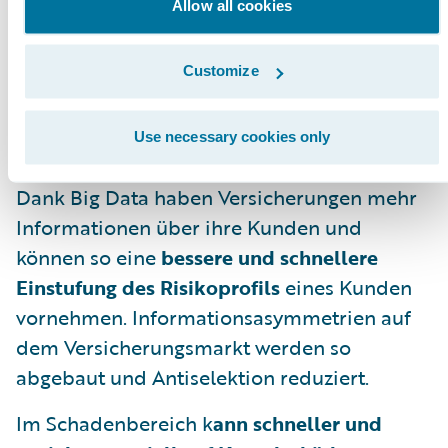
Allow all cookies
Versicherung sowie Assistenzleistungen.
Durch die automatisierte, schnelle und
Customize
fehlerfreie Bearbeitung von
Versicherungsvorgängen steigt die
Use necessary cookies only
allgemeine
Kundenzufriedenheit
.
Dank Big Data haben Versicherungen mehr
Informationen über ihre Kunden und
können so eine
bessere und schnellere
Einstufung des Risikoprofils
eines Kunden
vornehmen. Informationsasymmetrien auf
dem Versicherungsmarkt werden so
abgebaut und Antiselektion reduziert.
Im Schadenbereich k
ann schneller und