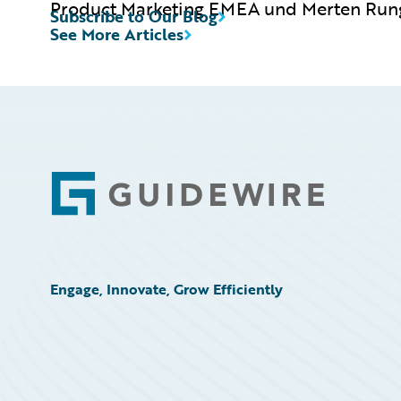
Product Marketing EMEA und Merten Run
Subscribe to Our Blog
See More Articles
Footer
Engage, Innovate, Grow Efficiently