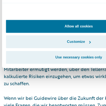
Bibliothek zu einem Kinderspiel zu machen.
Was kommt als Näc
Allow all cookies
Die AI Science Fair war ein wichtiger Meilenste
hat es uns ermöglicht, die Grenzen dessen, wa
Customize
Unfallversicherungsbranche möglich ist, zu erw
auch deutlich vor Augen geführt, wie wichtig es
Use necessary cookies only
Unternehmen eine Innovationskultur zu fördern
Mitarbeiter ermutigt werden, über den Teller
kalkulierte Risiken einzugehen, um etwas wir
zu schaffen.
Wenn wir bei Guidewire über die Zukunft der 
viele Fragen, die wir beantworten müssen. Zum