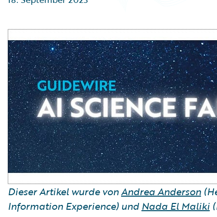
Partner Perspective
Technology
Trends
Dieser Artikel wurde von
Andrea Anderson
(He
Information Experience) und
Nada El Maliki
(