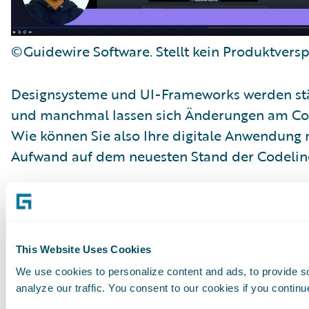
©Guidewire Software. Stellt kein Produktversp
Designsysteme und UI-Frameworks werden stä
und manchmal lassen sich Änderungen am Co
Wie können Sie also Ihre digitale Anwendung
Aufwand auf dem neuesten Stand der Codelin
Jutro (das Designsystem und UI-Framework v
Codemod ist mit dem reaktionsbasierten Code
und versteht den Kontext der zu aktualisiere
This Website Uses Cookies
dass ausgeklügelte und komplexe Code-Erset
We use cookies to personalize content and ads, to provide s
möglich sind, wenn bahnbrechende Änderunge
analyze our traffic. You consent to our cookies if you continu
Unser Ziel ist es, das Upgrade auf die neueste