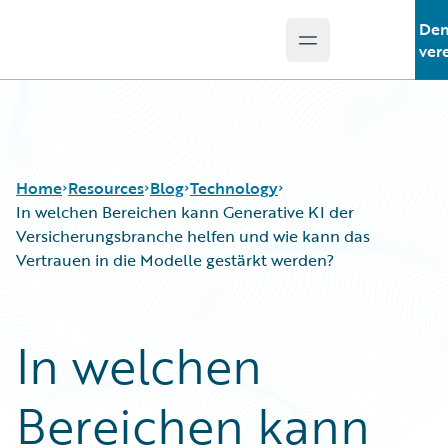
De
Open main menu
Guidewire Logo
ver
Home
Resources
Blog
Technology
In welchen Bereichen kann Generative KI der
Versicherungsbranche helfen und wie kann das
Vertrauen in die Modelle gestärkt werden?
Download Center
All Blog Posts
Guidewire Conversations
Best Practices
Podcasts
Careers
In welchen
Blog
Customer Viewpoint
Help and Support
Developers
Bereichen kann
Insurance Technology FAQ
General Interest
Intelligent Experience