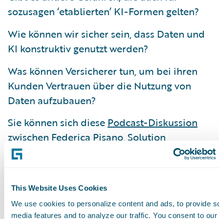
sozusagen ‘etablierten’ KI-Formen gelten?
Wie können wir sicher sein, dass Daten und
KI konstruktiv genutzt werden?
Was können Versicherer tun, um bei ihren
Kunden Vertrauen über die Nutzung von
Daten aufzubauen?
Sie können sich diese
Podcast-Diskussion
zwischen Federica Pisano, Solution
Consultant, und René Schoenauer, Director,
Product Marketing - EMEA, anhören.
This Website Uses Cookies
(Dieser Podcast wurde im Herbst 2023
We use cookies to personalize content and ads, to provide s
aufgenommen)
Subscribe to Our Blog
media features and to analyze our traffic. You consent to our