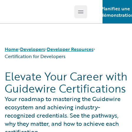
Planifiez une
Open main menu
Guidewire Logo
démonstratio
Home
Developers
Developer Resources
Certification for Developers
Elevate Your Career with
APIs
Certification for Developers
Guidewire Certifications
Developer Tools and Guides
Developer Newsletter
Developer Community
2025 P&C Developer Trends and Insights Report
Your roadmap to mastering the Guidewire
Developer Resources
ecosystem and achieving industry-
recognized credentials. See the pathways,
why they matter, and how to achieve each
certification.