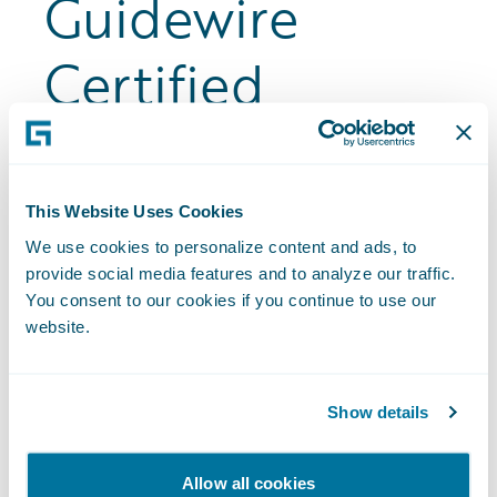
Guidewire
et des évaluations pour n'importe quelle adresse aux
fournissant ainsi des informations essentielles en
États-Unis. Facile à intégrer à votre système cœur de
Certified
quelques secondes.
métier, HazardHub vous permet de comprendre
Découvrez HazardHub
rapidement les risques liés aux biens immobiliers,
fournissant ainsi des informations essentielles en
The process is straightforward. Build the
quelques secondes.
skills. Then validate them.
This Website Uses Cookies
Découvrez HazardHub
Step 1: Training
We use cookies to personalize content and ads, to
provide social media features and to analyze our traffic.
You consent to our cookies if you continue to use our
Guidewire offers training modalities to fit
website.
your learning needs. Instructor-led and
self-study courses are available.
Show details
Instructor-led training
offers structured,
hands-on guidance from experienced
Allow all cookies