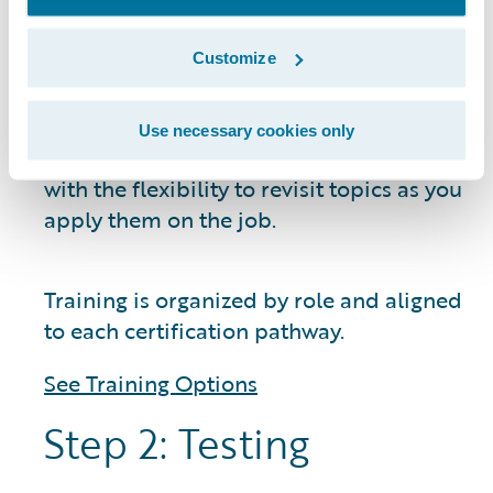
Guidewire experts, which is the format
most teams use to align quickly before
Customize
key implementation phases.
Self-paced learning
through a free
LearningPass subscription gives you on-
Use necessary cookies only
demand access to courses and materials,
with the flexibility to revisit topics as you
apply them on the job.
Training is organized by role and aligned
to each certification pathway.
See Training Options
Step 2: Testing