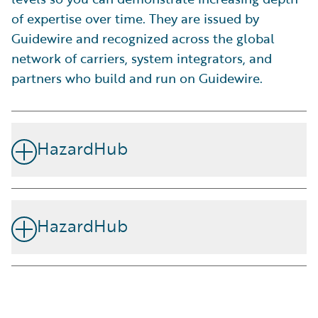
of expertise over time. They are issued by
Guidewire and recognized across the global
network of carriers, system integrators, and
partners who build and run on Guidewire.
HazardHub
Comprendre le risque immobilier réel en quelques
secondes
HazardHub
HazardHub vous fournit une vision complète des
risques potentiels auxquels sont exposés les biens
Comprendre le risque immobilier réel en quelques
immobiliers, qu'il s'agisse d'ouragans, d'incendies de
secondes
forêt, de contamination des sols ou de criminalité.
HazardHub vous fournit une vision complète des