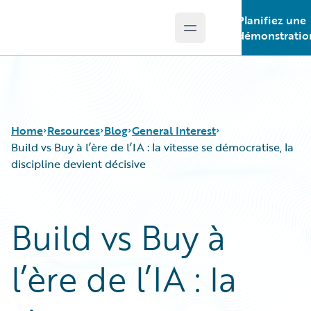
Planifiez une
Open main menu
Guidewire Logo
démonstratio
Home
Resources
Blog
General Interest
Build vs Buy à l’ère de l’IA : la vitesse se démocratise, la
discipline devient décisive
Download Center
All Blog Posts
Guidewire Conversations
Best Practices
Build vs Buy à
Podcasts
Careers
Blog
Customer Viewpoint
l’ère de l’IA : la
Help and Support
Developers
Insurance Technology FAQ
General Interest
Intelligent Experience