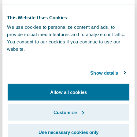
Grâce à l’IA, lancer un projet interne peut
sembler plus simple. Les prototypes sortent
This Website Uses Cookies
vite et le sentiment de maîtrise est fort. Mais
We use cookies to personalize content and ads, to
une DSI ne développera pas
provide social media features and to analyze our traffic.
structurellement plus vite qu’un éditeur de
You consent to our cookies if you continue to use our
logiciels. Les éditeurs utilisent eux aussi
website.
massivement l’IA pour accélérer le
développement, automatiser les tests et
Show details
améliorer la maintenance.
Allow all cookies
L’IA n’instaure donc pas un avantage
durable de vitesse pour le build. Elle élève
le niveau de productivité de l’ensemble de
Customize
l’écosystème.
Use necessary cookies only