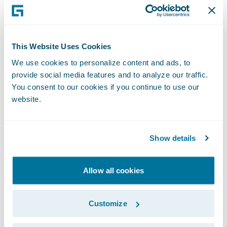
LocalTapiola a adopté une stratégie en deux
temps. Les lignes privées poursuivent
temporairement leur cycle de vie en on-
This Website Uses Cookies
premises, tandis que les lignes
We use cookies to personalize content and ads, to
commerciales basculent directement sur
provide social media features and to analyze our traffic.
Guidewire Cloud en greenfield. Une fois la
You consent to our cookies if you continue to use our
migration des lignes privées achevée sur le
website.
socle Guidewire, celles-ci seront à leur tour
transférées vers le cloud. Cette approche
Show details
permet de respecter une fenêtre temporelle
contrainte par l’obsolescence du legacy, tout
Allow all cookies
en accélérant la standardisation et
l’industrialisation des opérations.
Customize
Cette modernisation s’accompagne d’un