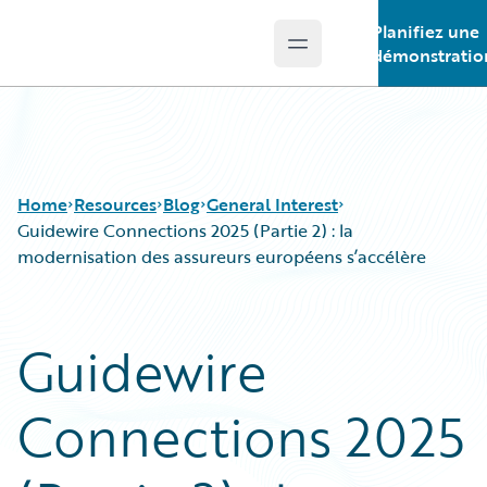
Planifiez une
Open main menu
Guidewire Logo
démonstratio
Home
Resources
Blog
General Interest
Guidewire Connections 2025 (Partie 2) : la
modernisation des assureurs européens s’accélère
Download Center
All Blog Posts
Guidewire Conversations
Best Practices
Guidewire
Podcasts
Careers
Blog
Customer Viewpoint
Connections 2025
Help and Support
Developers
Insurance Technology FAQ
General Interest
Intelligent Experience