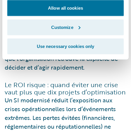
La modernisation du cœur de SI crée des
Allow all cookies
options stratégiques activables en fonction
du contexte. Toutes ne seront pas exercées,
Customize
mais certaines peuvent produire une valeur
très supérieure à l’investissement initial. Ce
Use necessary cookies only
ROI, asymétrique par nature, s’exprime dès
que l’organisation retrouve la capacité de
décider et d’agir rapidement.
Le ROI risque : quand éviter une crise
vaut plus que dix projets d’optimisation
Un SI modernisé réduit l’exposition aux
crises opérationnelles lors d’événements
extrêmes. Les pertes évitées (financières,
réglementaires ou réputationnelles) ne