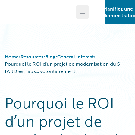
Planifiez une
Open main menu
Guidewire Logo
démonstratio
Home
Resources
Blog
General Interest
Pourquoi le ROI d’un projet de modernisation du SI
IARD est faux… volontairement
Download Center
All Blog Posts
Guidewire Conversations
Best Practices
Pourquoi le ROI
Podcasts
Careers
Blog
Customer Viewpoint
d’un projet de
Help and Support
Developers
Insurance Technology FAQ
General Interest
Intelligent Experience