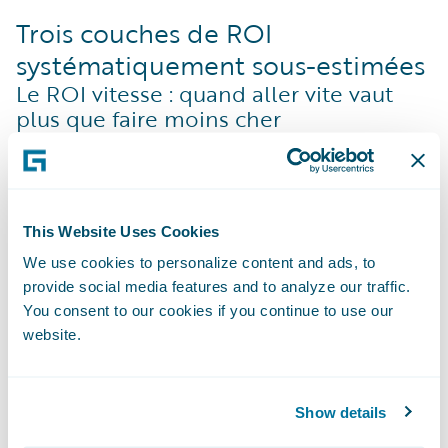
Trois couches de ROI
systématiquement sous-estimées
Le ROI vitesse : quand aller vite vaut
plus que faire moins cher
Dans un contexte de forte volatilité, la
rapidité d’exécution devient un levier de
performance. Un SI modernisé permet
d’ajuster plus vite tarifs, règles et processus,
This Website Uses Cookies
réduisant le coût du retard décisionnel.
We use cookies to personalize content and ads, to
provide social media features and to analyze our traffic.
Cette capacité génère de la valeur dès les
You consent to our cookies if you continue to use our
premières années, bien avant l’atteinte du
website.
point mort du ROI financier.
Le ROI optionnel : la puissance
Show details
économique des options non exercées