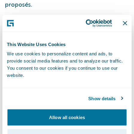
proposés.
De plus, tandis que les acteurs du secteur
s’interrogent sur la manière dont
l’intégration de l’IA générative et de
This Website Uses Cookies
l’automatisation pourrait transformer leur
We use cookies to personalize content and ads, to
activité, près de quatre clients sur dix se
provide social media features and to analyze our traffic.
disent à l’aise avec l’idée que leur assureur
You consent to our cookies if you continue to use our
fasse appel à l’IA pour les aider à souscrire
website.
la police la plus adaptée à leurs besoins ou
à déclarer plus efficacement un sinistre,
Show details
sans intervention humaine – tout en
émettant quelques réserves concernant la
Allow all cookies
confidentialité et le contrôle des données.