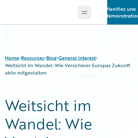
Planifiez une
Open main menu
Guidewire Logo
démonstratio
Home
Resources
Blog
General Interest
Weitsicht im Wandel: Wie Versicherer Europas Zukunft
aktiv mitgestalten
Download Center
All Blog Posts
Guidewire Conversations
Best Practices
Weitsicht im
Podcasts
Careers
Blog
Customer Viewpoint
Wandel: Wie
Help and Support
Developers
Insurance Technology FAQ
General Interest
Intelligent Experience