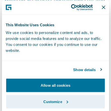
mit generativer KI und neuen
Automatisierungsmaßnahmen eine
Transformation zu durchlaufen, lässt sich
This Website Uses Cookies
unter Verbrauchern hierzu bereits ein
We use cookies to personalize content and ads, to
Stimmungsbild erkennen: Beinahe 4 von 10
provide social media features and to analyze our traffic.
(37 %) Befragten sagen, sie wären damit
You consent to our cookies if you continue to use our
zufrieden, wenn Versicherer KI nutzen, um
website.
den richtigen Tarif zu finden, oder ohne
menschliches Zutun die Schadenmeldung
Show details
zu vereinfachen (33 %) – auch wenn
Bedenken im Hinblick auf Datenschutz und
Allow all cookies
Regulatorik fortbestehen.
Customize
Es zeigte sich auch, dass
Versicherungsnehmer durch die Angst vor