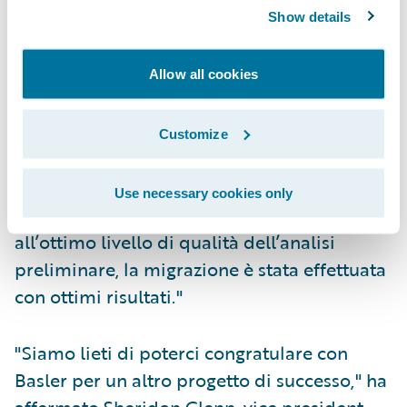
core business intuitivi per i quali è
Show details
sufficiente una formazione minima.
"La complessità del progetto di migrazione
Allow all cookies
dei dati è stata per noi la più grande sfida,
ma allo stesso tempo il più grande
Customize
successo," ha dichiarato Andreas Jud,
product owner di Basler per la migrazione e
Use necessary cookies only
per il filone progettuale DataHub. "Grazie
all’ottimo livello di qualità dell’analisi
preliminare, la migrazione è stata effettuata
con ottimi risultati."
"Siamo lieti di poterci congratulare con
Basler per un altro progetto di successo," ha