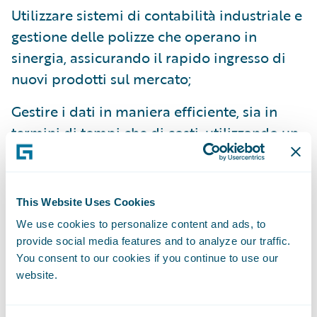
Utilizzare sistemi di contabilità industriale e
gestione delle polizze che operano in
sinergia, assicurando il rapido ingresso di
nuovi prodotti sul mercato;
Gestire i dati in maniera efficiente, sia in
termini di tempi che di costi, utilizzando un
unico modello dati valido per tutti i sistemi
core;
This Website Uses Cookies
Emettere contratti per polizze più
We use cookies to personalize content and ads, to
rapidamente, su un sistema basato sul Web
provide social media features and to analyze our traffic.
ed uniforme sia per i clienti sia per gli
You consent to our cookies if you continue to use our
agenti;
website.
Offrire al personale e agli agenti processi di