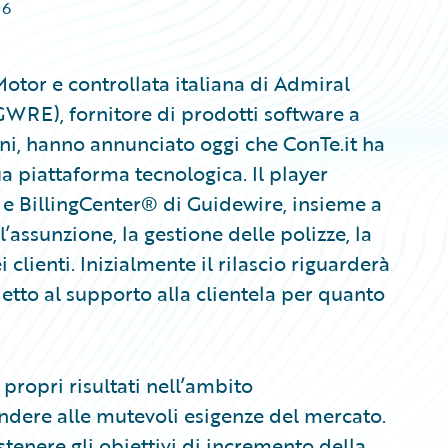
16
 Motor e controllata italiana di Admiral
GWRE), fornitore di prodotti software a
i, hanno annunciato oggi che ConTe.it ha
ua piattaforma tecnologica. Il player
 e BillingCenter® di Guidewire, insieme a
ssunzione, la gestione delle polizze, la
 clienti. Inizialmente il rilascio riguarderà
detto al supporto alla clientela per quanto
propri risultati nell’ambito
ondere alle mutevoli esigenze del mercato.
tenere gli obiettivi di incremento della