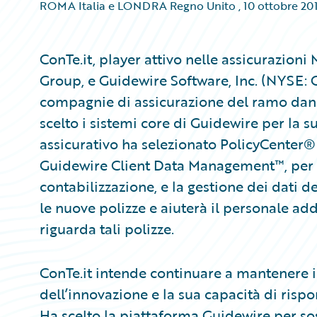
ROMA Italia e LONDRA Regno Unito
,
10 ottobre 20
ConTe.it, player attivo nelle assicurazioni
Group, e Guidewire Software, Inc. (NYSE: 
compagnie di assicurazione del ramo dann
scelto i sistemi core di Guidewire per la s
assicurativo ha selezionato PolicyCenter®
Guidewire Client Data Management™, per l’a
contabilizzazione, e la gestione dei dati dei
le nuove polizze e aiuterà il personale ad
riguarda tali polizze.
ConTe.it intende continuare a mantenere i 
dell’innovazione e la sua capacità di risp
Ha scelto la piattaforma Guidewire per sos