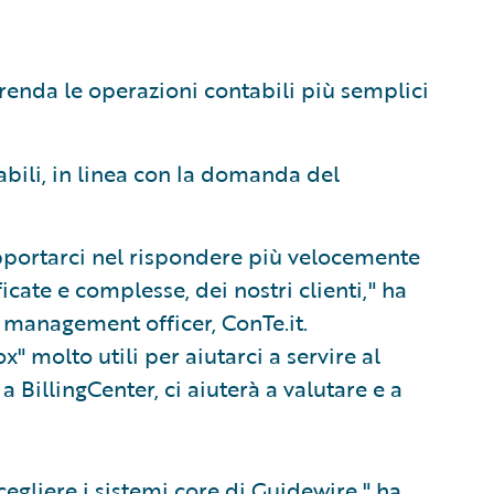
renda le operazioni contabili più semplici
bili, in linea con la domanda del
pportarci nel rispondere più velocemente
icate e complesse, dei nostri clienti," ha
management officer, ConTe.it.
" molto utili per aiutarci a servire al
a BillingCenter, ci aiuterà a valutare e a
cegliere i sistemi core di Guidewire," ha