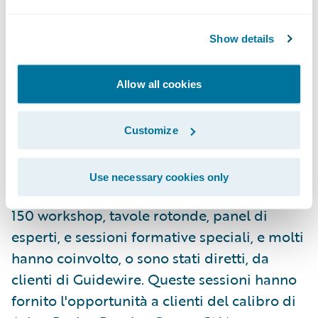
Endurance, e IAG hanno partecipato a una
discussione nell'ambito di un panel di
Show details
esperti moderata da American Family. In
quest'occasione si è discusso delle loro
prospettive sugli aspetti associati alle
Allow all cookies
esperienze con i propri clienti, e in che
modo si stanno adattando e stanno avendo
Customize
successo con progetti innovativi.
Use necessary cookies only
Nel corso di Connections si sono tenuti oltre
150 workshop, tavole rotonde, panel di
esperti, e sessioni formative speciali, e molti
hanno coinvolto, o sono stati diretti, da
clienti di Guidewire. Queste sessioni hanno
fornito l'opportunità a clienti del calibro di