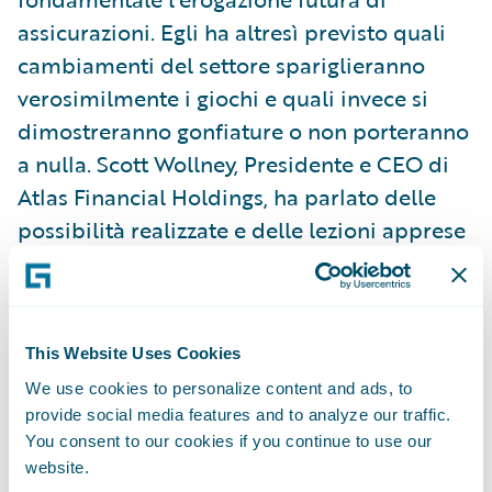
assicurazioni. Egli ha altresì previsto quali
cambiamenti del settore spariglieranno
verosimilmente i giochi e quali invece si
dimostreranno gonfiature o non porteranno
a nulla. Scott Wollney, Presidente e CEO di
Atlas Financial Holdings, ha parlato delle
possibilità realizzate e delle lezioni apprese
durante il percorso verso una migliore
precisione dei prezzi, decisioni più accorte
sulle riserve per i sinistri, una maggiore
This Website Uses Cookies
soddisfazione della clientela, e riduzioni
delle spese. Il tutto impiegando Guidewire
We use cookies to personalize content and ads, to
provide social media features and to analyze our traffic.
Predictive Analytics™. Nel corso del giorno
You consent to our cookies if you continue to use our
conclusivo di Connections, AXA Global,
website.