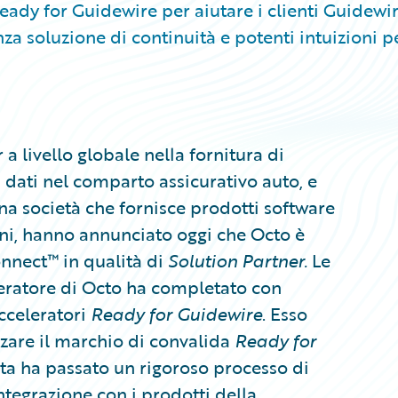
ady for Guidewire per aiutare i clienti Guidewir
a soluzione di continuità e potenti intuizioni p
a livello globale nella fornitura di
ei dati nel comparto assicurativo auto, e
a società che fornisce prodotti software
ni, hanno annunciato oggi che Octo è
onnect™ in qualità di
Solution Partner.
Le
leratore di Octo ha completato con
acceleratori
Ready for Guidewire
. Esso
izzare il marchio di convalida
Ready for
erta ha passato un rigoroso processo di
integrazione con i prodotti della