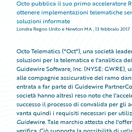
Octo pubblica il suo primo acceleratore Re
ottenere implementazioni telematiche senz
soluzioni informate
Londra Regno Unito e Newton MA
,
13 febbraio 2017
Octo Telematics ("Oct"), una società leader 
soluzioni per la telematica e l'analitica d
Guidewire Software, Inc. (NYSE: GWRE), un
alle compagnie assicurative del ramo dan
entrata a far parte di Guidewire PartnerC
società hanno altresì reso noto che l'acce
successo il processo di convalida per gli 
vanta quindi i requisiti necessari per util
Guidewire
. Tale marchio attesta che l'off
verifica. Ciò supporta la possibilità di un'