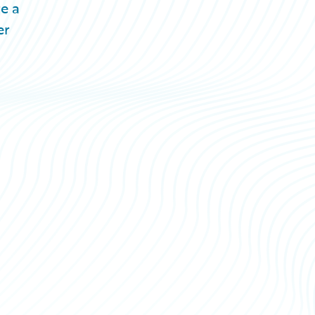
e a
er