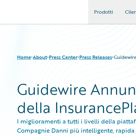
Prodotti
Clien
Guidewire Logo
Home
About
Press Center
Press Releases
Guidewire
Guidewire Annunci
della InsuranceP
I miglioramenti a tutti i livelli della piat
Compagnie Danni più intelligente, rapida e