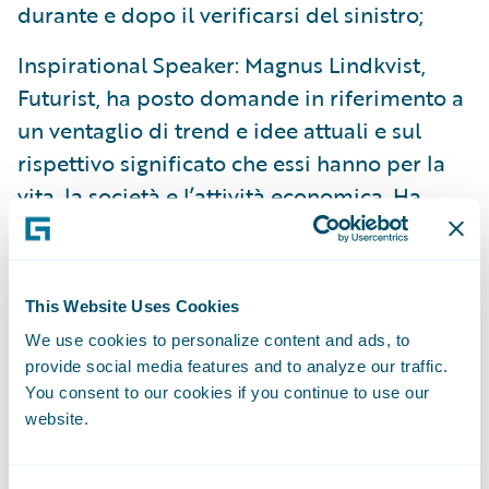
durante e dopo il verificarsi del sinistro;
Inspirational Speaker: Magnus Lindkvist,
Futurist, ha posto domande in riferimento a
un ventaglio di trend e idee attuali e sul
rispettivo significato che essi hanno per la
vita, la società e l’attività economica. Ha
asserito che, da ultimo, la creatività è
migliore della concorrenza, per concludere
ha definito la tecnologia come l’atto di
This Website Uses Cookies
trasformare qualcosa di pratico in qualcosa
We use cookies to personalize content and ads, to
di magico;
provide social media features and to analyze our traffic.
You consent to our cookies if you continue to use our
Admiral Group plc: Christophe Sanchez,
website.
CTO & Business Development Director –
Europe e Costantino Moretti, CEO – ConTe,