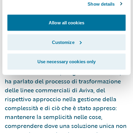
hanno parlato del confronto tra le
Show details
esperienze con sistemi greenfield e sistemi
legacy delle società controllate italiane e
Allow all cookies
francesi (L’olivier Assurances e ConTe.it) nel
rilasciare la piattaforma Guidewire;
Customize
l’implementazione ha richiesto nove mesi in
Francia e sedici mesi in Italia;
Use necessary cookies only
Aviva: James Russell, Programme Director,
ha parlato del processo di trasformazione
delle linee commerciali di Aviva, del
rispettivo approccio nella gestione della
complessità e di ciò che è stato appreso:
mantenere la semplicità nelle cose,
comprendere dove una soluzione unica non