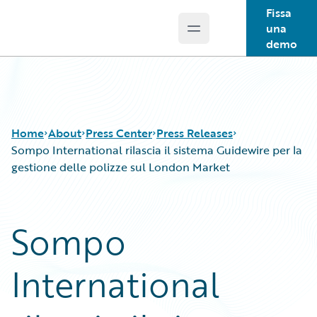
Fissa
una
Open main menu
Guidewire Logo
demo
Home
About
Press Center
Press Releases
Sompo International rilascia il sistema Guidewire per la
gestione delle polizze sul London Market
Sompo
International