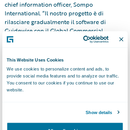
chief information officer, Sompo
International. “Il nostro progetto è di
rilasciare gradualmente il software di
Guidewire con il Global Commercial
Accelerator nell'ambito di tutte le nostre
aree di attività a Londra. Abbiamo avviato
l'integrazione con le polizze nel Comparto
This Website Uses Cookies
immobiliare questo mese e il riscontro dei
We use cookies to personalize content and ads, to
nostri underwriter sul nuovo sistema è stato
provide social media features and to analyze our traffic.
positivo. La piattaforma comune ci
You consent to our cookies if you continue to use our
permetterà di fornire alla nostra clientela la
website.
documentazione sulle polizze più
tempestivamente e in modo più accurato,
Show details
assicurando una crescita più agevole nel
momento in cui incorporiamo ulteriori