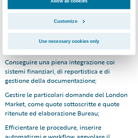
Allow all cookies
prodotti.”
Customize
Il PolicyCenter, che incorpora la Global
Commercial Extension di Guidewire, sta
abilitando Sompo International a:
Use necessary cookies only
Conseguire una piena integrazione coi
sistemi finanziari, di reportistica e di
gestione della documentazione;
Gestire le particolari domande del London
Market, come quote sottoscritte e quote
ritenute ed elaborazione Bureau;
Efficientare le procedure, inserire
automatismi e workflow, agevolare il