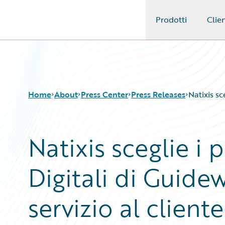
Prodotti
Clien
Guidewire Logo
Home
About
Press Center
Press Releases
Natixis sc
Natixis sceglie i 
Digitali di Guidew
servizio al cliente