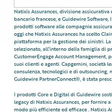
​Natixis Assurances, divisione assicurati
bancario francese, e Guidewire Software, 
prodotti software alle compagnie assicur
oggi che Natixis Assurances ha scelto Cl
piattaforma per la gestione dei sinistri. L
selezionato, all’interno della famiglia di p
CustomerEngage Account Management, per 
suoi clienti e agenti. Capgemini, società le
consulenza, tecnologici e di outsourcing,
Guidewire PartnerConnect®, è stata prescel
I prodotti Core e Digital di Guidewire sosti
legacy di Natixis Assurances, per fornire a 
modo più efficiente ed efficace . Natixis A