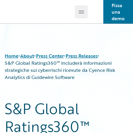
Fissa
una
Open main menu
Guidewire Logo
demo
Home
About
Press Center
Press Releases
S&P Global Ratings360™ includerà informazioni
strategiche sui cyberrischi ricevute da Cyence Risk
Analytics di Guidewire Software
S&P Global
Ratings360™