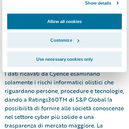
materia di cyber-rischi di Guidewire Cyence
Show details
Risk Analytics, che offre straordinari
approfondimenti tramite una soluzione
Allow all cookies
proprietaria capace di combinareraccolta di
dati su scala-Internet, apprendimento
Customize
automatico adattativo e modeling del
rischio.
Use necessary cookies only
I dati ricavati da Cyence esaminano
solamente i rischi informatici olistici che
riguardano persone, procedure e tecnologie,
dando a Ratings360TM di S&P Global la
possibilità di fornire alle società conoscenze
nel settore cyber più solide e una
trasparenza di mercato maggiore. La