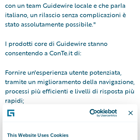
con un team Guidewire locale e che parla
italiano, un rilascio senza complicazioni è
stato assolutamente possibile."
I prodotti core di Guidewire stanno
consentendo a ConTe.it di:
Fornire un'esperienza utente potenziata,
tramite un miglioramento della navigazione,
processi più efficienti e livelli di risposta più
rapidi;
Sviluppare e lanciare sul mercato nuovi
prodotti più rapidamente;
This Website Uses Cookies
Estrarre e gestire dati qualitativamente