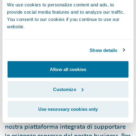
We use cookies to personalize content and ads, to
migliori tramite processi rivisti e migliorati
provide social media features and to analyze our traffic.
di underwriting, amministrazione delle
You consent to our cookies if you continue to use our
polizze e fatturazione;
website.
Migliorare l'ambiente di formazione dello
staff grazie alla capacità di provare il
Show details
software prima dell'avvio della produzione.
Allow all cookies
"ConTe.it ha una road-map intensiva di
sviluppo per il 2018, che comprende
modifiche normative e telematica," ha
Customize
commentato Paolo De Totero, IT Manager di
ConTe.it. "Siamo già soddisfatti della
Use necessary cookies only
capacità tecnologica di Guidewire e della
nostra piattaforma integrata di supportare
le esigenze espresse dal nostro business. Per