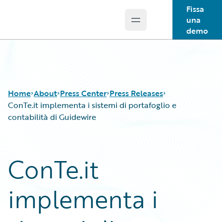
Fissa
una
Open main menu
Guidewire Logo
demo
Home
About
Press Center
Press Releases
ConTe.it implementa i sistemi di portafoglio e
contabilità di Guidewire
ConTe.it
implementa i