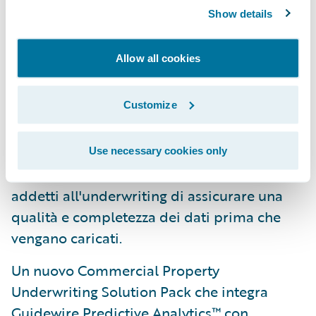
la fornitura di preventivi agli agenti,
Show details
leggendo automaticamente i PDF dei
moduli ACORD. Da lungo integrata con
Allow all cookies
l'Underwriting Management, l'AppReader è
ora disponibile anche pre-integrata col
Customize
PolicyCenter e su base indipendente per
essere utilizzato con altri sistemi per le
polizze. Inoltre presenta un'interfaccia di
Use necessary cookies only
convalida che consente ai collaboratori
addetti all'underwriting di assicurare una
qualità e completezza dei dati prima che
vengano caricati.
Un nuovo Commercial Property
Underwriting Solution Pack che integra
Guidewire Predictive Analytics™ con