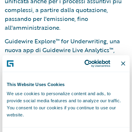
unificata anche per i processi assuntivi più
complessi, a partire dalla quotazione,
passando per l'emissione, fino
all'amministrazione.
Guidewire Explore™ for Underwriting, una
nuova app di Guidewire Live Analytics™,
trasmette in tempo reale i dati
dall'Underwriting Management e aiuta i
team preposti all'underwriting a gestire
nella maniera più appropriata i carichi di
This Website Uses Cookies
lavoro correlati alla fase assuntiva per far
We use cookies to personalize content and ads, to
provide social media features and to analyze our traffic.
crescere in modo redditizio il business.
You consent to our cookies if you continue to use our
Il Guidewire AppReader™ semplifica e
website.
accelera per le compagnie d'assicurazione