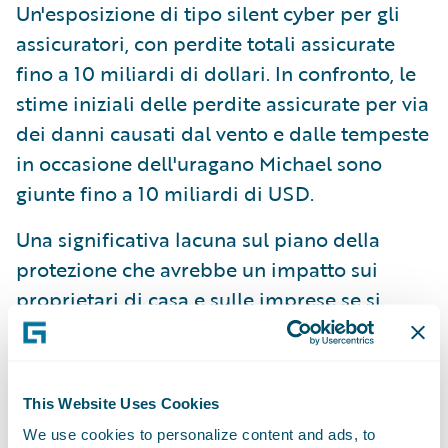
Un'esposizione di tipo silent cyber per gli
assicuratori, con perdite totali assicurate
fino a 10 miliardi di dollari. In confronto, le
stime iniziali delle perdite assicurate per via
dei danni causati dal vento e dalle tempeste
in occasione dell'uragano Michael sono
giunte fino a 10 miliardi di USD.
Una significativa lacuna sul piano della
protezione che avrebbe un impatto sui
proprietari di casa e sulle imprese se si
verificasse un evento di questo tipo, con
solo il 12% di assicurati in uno scenario.
Jonathan Laux, Head of Cyber Analytics per
This Website Uses Cookies
il comparto Reinsurance Solutions di Aon,
We use cookies to personalize content and ads, to