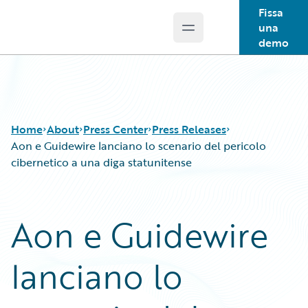
Fissa
una
Open main menu
Guidewire Logo
demo
Home
About
Press Center
Press Releases
Aon e Guidewire lanciano lo scenario del pericolo
cibernetico a una diga statunitense
Aon e Guidewire
lanciano lo