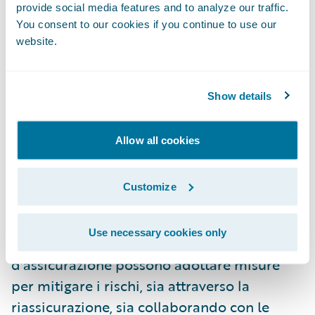
ha commentato: “Gli assicuratori devono
provide social media features and to analyze our traffic.
You consent to our cookies if you continue to use our
considerare come il cambiamento delle
website.
tecnologie possa causare pericoli
"consolidati", come le inondazioni che si
trasformano in nuovi rischi, con conseguenti
Show details
variazioni a livello di frequenza e gravità.
Utilizzando scenari come questo, le
Allow all cookies
compagnie d'assicurazione hanno la
possibilità di effettuare uno stress test sui
Customize
rispettivi portafogli contro i pericoli nuovi
ed emergenti creati dai rischi cyber. Grazie a
Use necessary cookies only
queste conoscenze, le compagnie
d'assicurazione possono adottare misure
per mitigare i rischi, sia attraverso la
riassicurazione, sia collaborando con le