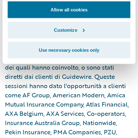
possono utilizzare la tecnologia per creare i
Allow all cookies
migliori prodotti e servizi abilitati dalla
Guidewire InsuranceNow
Customize
Inoltre, durante Connections sono stati
organizzati più di 120 workshop pratici,
Use necessary cookies only
panel di esperti e sessioni tematiche, molti
dei quali hanno coinvolto, o sono stati
diretti dai clienti di Guidewire. Queste
sessioni hanno dato l'opportunità a clienti
come AF Group, American Modern, Amica
Mutual Insurance Company, Atlas Financial,
AXA Belgium, AXA Services, Co-operators,
Insurance Australia Group, Nationwide,
Pekin Insurance, PMA Companies, PZU,