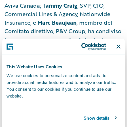
Aviva Canada;
Tammy Craig
, SVP, CIO,
Commercial Lines & Agency, Nationwide
Insurance; e
Marc Beaujean
, membro del
Comitato direttivo, P&V Group, ha condiviso
le proprie esperienze sulle sfide che le
donne devono affrontare nel settore
assicurativo e in quello tecnologico
This Website Uses Cookies
John Nagle
, CEO & Managing Director, icare,
We use cookies to personalize content and ads, to
ha condotto una discussione sulle
provide social media features and to analyze our traffic.
aspirazioni incentrate sul cliente e sul ruolo
You consent to our cookies if you continue to use our
della tecnologia nel raggiungimento del
website.
successo
Kathleen Tierney
, Presidente, Berkley One,
Show details
ha condiviso le modalità con cui le start-up