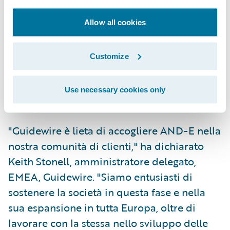
AND-E. "Inoltre era importante avere il
maggior numero possibile di funzionalità
Allow all cookies
preconfigurate sin dall'inizio. I prodotti
Guidewire soddisfano entrambi i requisiti e
Customize
supporteranno il nostro dimensionamento,
gli aspetti di scaling, i modelli di business e
Use necessary cookies only
la vision per i servizi."
"Guidewire è lieta di accogliere AND-E nella
nostra comunità di clienti," ha dichiarato
Keith Stonell, amministratore delegato,
EMEA, Guidewire. "Siamo entusiasti di
sostenere la società in questa fase e nella
sua espansione in tutta Europa, oltre di
lavorare con la stessa nello sviluppo delle