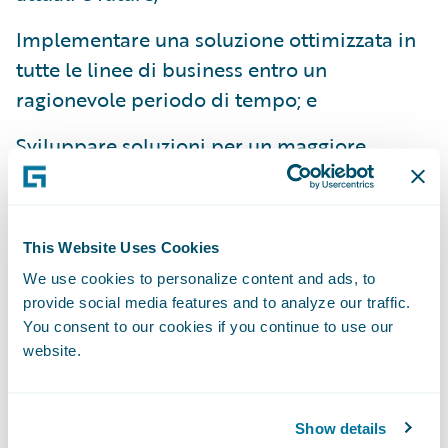
Implementare una soluzione ottimizzata in
tutte le linee di business entro un
ragionevole periodo di tempo; e
Sviluppare soluzioni per un maggiore
coinvolgimento dei clienti, concentrandosi
su attività a maggior valore aggiunto per
imporsi come leader nella protezione della
This Website Uses Cookies
mobilità connessa.
We use cookies to personalize content and ads, to
provide social media features and to analyze our traffic.
"La nostra attuale architettura di business è
You consent to our cookies if you continue to use our
variegata e complessa, quindi la capacità di
website.
unificarla e razionalizzarla è risultata
fondamentale per la nostra scelta," ha
commentato Frank Kaczorek, Head of IT,
Show details