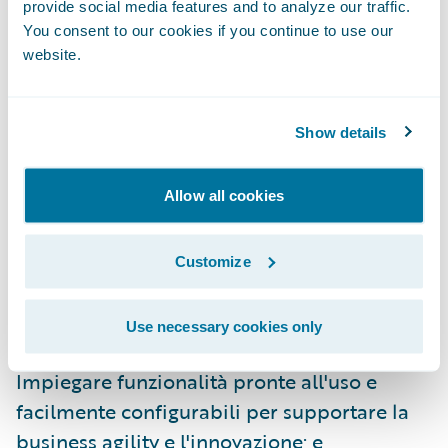
provide social media features and to analyze our traffic.
è culminato in un rilascio graduale, marchio
You consent to our cookies if you continue to use our
per marchio.”
website.
Le applicazioni digitali di Guidewire
permettono ad Admiral di:
Show details
Fornire agli assicurati e agli intermediari
Allow all cookies
capacità di self-service più complete e
semplici;
Customize
Migliorare il servizio clienti con offerte
Use necessary cookies only
omni-canale e personalizzate;
Impiegare funzionalità pronte all'uso e
facilmente configurabili per supportare la
business agility e l'innovazione; e