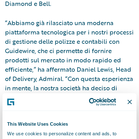
Diamond e Bell.
“Abbiamo già rilasciato una moderna
piattaforma tecnologica per i nostri processi
di gestione delle polizze e contabili con
Guidewire, che ci permette di fornire
prodotti sul mercato in modo rapido ed
efficiente,” ha affermato Daniel Lewis, Head
of Delivery, Admiral. “Con questa esperienza
in mente, la nostra società ha deciso di
sostituire i nostri precedenti portali self-
service per clienti e broker introducendo le
applicazioni digital di Guidewire per i clienti
e gli intermediari. Il nostro progetto ha
This Website Uses Cookies
incluso un intenso periodo di sviluppo, che
We use cookies to personalize content and ads, to