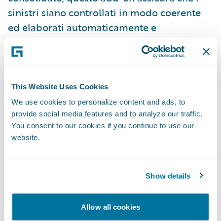
sinistri siano controllati in modo coerente
ed elaborati automaticamente e
rapidamente. Inoltre, i regolatori dei sinistri
o gli investigatori possono fornire un
feedback sul punteggio per ottenere una
formazione continua e un miglioramento
This Website Uses Cookies
sulla identificazione dei modelli di frode
We use cookies to personalize content and ads, to
utilizzati.
provide social media features and to analyze our traffic.
You consent to our cookies if you continue to use our
website.
Le compagnie assicurative che utilizzano
l’integrazione Guidewire di FRISS possono:
Show details
Fornire un processing diretto dei sinistri
reali e legittimi, automatizzando
Allow all cookies