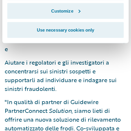
l’assegnazione in tempo reale di un
punteggio alle frodi nel flusso di lavoro per i
Customize
sinistri;
Attivare azioni (workflows) automatizzate in
Use necessary cookies only
ClaimCenter a base di un FRISS fraud score;
e
Aiutare i regolatori e gli investigatori a
concentrarsi sui sinistri sospetti e
supportarli ad individuare e indagare sui
sinistri fraudolenti.
"In qualità di partner di Guidewire
PartnerConnect
Solution
, siamo lieti di
offrire una nuova soluzione di rilevamento
automatizzato delle frodi. Co-sviluppata e