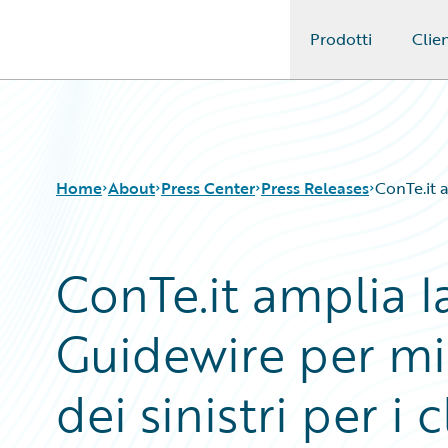
Prodotti
Clien
Guidewire Logo
Home
About
Press Center
Press Releases
ConTe.it a
ConTe.it amplia l
Guidewire per mig
dei sinistri per i c