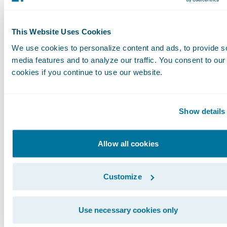
in Bezug auf Risiken und
Verantwortlichkeiten mit sich. Hier herrscht
offenbar noch großer Informationsbedarf.
This Website Uses Cookies
Knapp 60 Prozent der deutschen
We use cookies to personalize content and ads, to provide s
media features and to analyze our traffic. You consent to our
Versicherungsnehmer wissen nicht, welche
cookies if you continue to use our website.
Schäden ihre Hausratversicherung beim
Arbeiten im Homeoffice abdeckt. Damit
sind sie aber deutlich besser informiert als
Show details
die Befragten aus Großbritannien und
Frankreich, die zu 66 Prozent bzw. 67
Allow all cookies
Prozent nicht über diese Information
verfügen.
Customize
Derselbe Informationsmangel herrscht in
Use necessary cookies only
Bezug auf Equipment aus dem Büro, das im