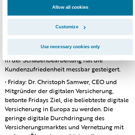
vereinfacht hat. Versicherte profitieren
Allow all cookies
dabei von der schnellen und nahtlosen
Interaktion. Tryg als Versicherer ist in der
Customize
Lage, mithilfe von Data Analytics das
Kundenerlebnis zu optimieren. Der Einsatz
Use necessary cookies only
von Sprachanalyse und virtuellem Coaching
in der Schadenbearbeitung hat die
Kundenzufriedenheit messbar gesteigert.
• Friday: Dr. Christoph Samwer, CEO und
Mitgründer der digitalen Versicherung,
betonte Fridays Ziel, die beliebteste digitale
Versicherung in Europa zu werden. Die
geringe digitale Durchdringung des
Versicherungsmarktes und Vernetzung mit