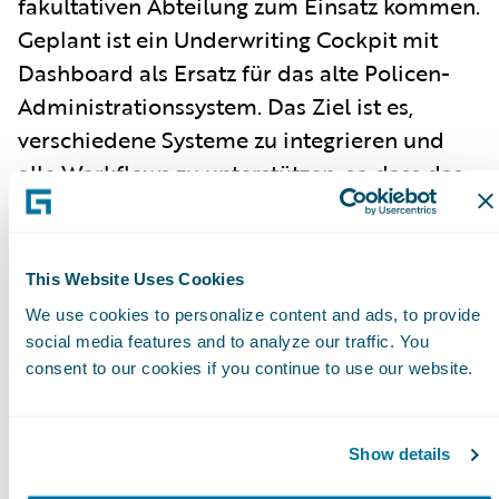
fakultativen Abteilung zum Einsatz kommen.
Geplant ist ein Underwriting Cockpit mit
Dashboard als Ersatz für das alte Policen-
Administrationssystem. Das Ziel ist es,
verschiedene Systeme zu integrieren und
alle Workflows zu unterstützen, so dass das
IT-System immer auf dem neuesten Stand
ist. Der schrittweise Go-live soll 2023
beginnen.
This Website Uses Cookies
• Tryg: Steen Wung Sung, VP Finance &
We use cookies to personalize content and ads, to provide
social media features and to analyze our traffic. You
Development bei einem der größten
consent to our cookies if you continue to use our website.
skandinavischen Schaden- und
Unfallversicherer erläuterte, wie Tryg dank
Guidewire ClaimCenter durch
Show details
Automatisierung die Schadenbearbeitung