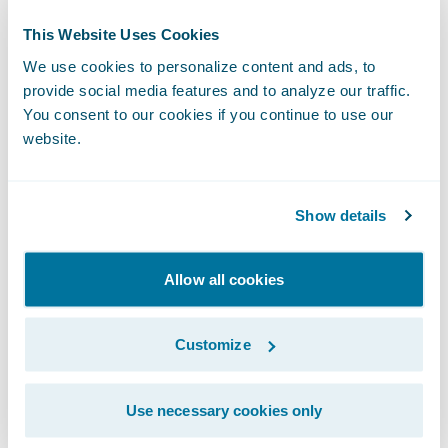
L’Europe est pionnière, mais d’autres pays
This Website Uses Cookies
expérimentent. Le Brésil a lancé son
We use cookies to personalize content and ads, to
programme “Open Insurance” dès 2021. Plus
provide social media features and to analyze our traffic.
de 16 millions de transactions API ont été
You consent to our cookies if you continue to use our
website.
enregistrées en un an. Toutefois, l’adoption
par les consommateurs reste lente, et le
régulateur a dû revoir le calendrier initial.
Show details
L’Australie, via son régime CDR, a intégré
Allow all cookies
l’assurance en 2024. Les premiers résultats
montrent une réduction des primes
Customize
moyenne de 15 % pour les consommateurs,
mais aussi une adoption inégale chez les
Use necessary cookies only
PME.