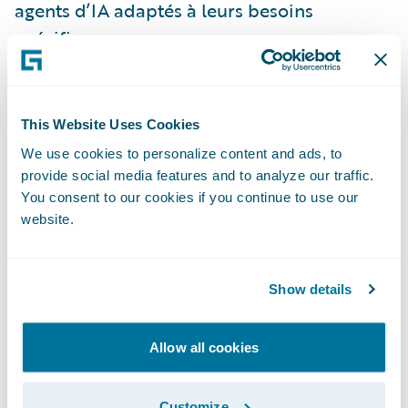
agents d’IA adaptés à leurs besoins
spécifiques.
L’architecture introduit également un niveau
d’abstraction qui protège les systèmes
This Website Uses Cookies
d’entreprise face à l’évolution rapide des
We use cookies to personalize content and ads, to
modèles de langage (LLM) ou des
provide social media features and to analyze our traffic.
You consent to our cookies if you continue to use our
technologies sous-jacentes.
website.
En bref, GenAI Services transforme
l’intelligence artificielle en un véritable
Show details
moteur de performance, aidant les équipes
à analyser, comprendre et agir plus
Allow all cookies
rapidement sur tout le cycle de vie de
l’assurance.
Customize