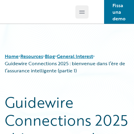
Fissa
una
Open main menu
Guidewire Logo
demo
Home
Resources
Blog
General Interest
Guidewire Connections 2025 : bienvenue dans l’ère de
l’assurance intelligente (partie 1)
Download Center
All Blog Posts
Guidewire Conversations
Best Practices
Guidewire
Podcasts
Careers
Blog
Customer Viewpoint
Connections 2025
Help and Support
Developers
Insurance Technology FAQ
General Interest
Intelligent Experience