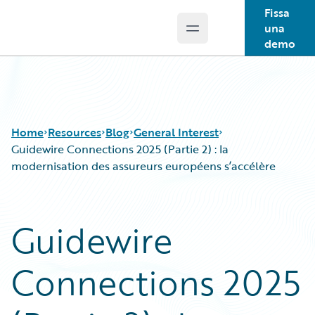
Fissa
una
Open main menu
Guidewire Logo
demo
Home
Resources
Blog
General Interest
Guidewire Connections 2025 (Partie 2) : la
modernisation des assureurs européens s’accélère
Download Center
All Blog Posts
Guidewire Conversations
Best Practices
Guidewire
Podcasts
Careers
Blog
Customer Viewpoint
Connections 2025
Help and Support
Developers
Insurance Technology FAQ
General Interest
Intelligent Experience