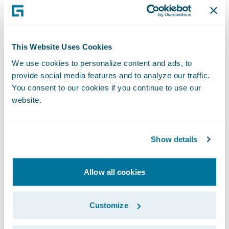
LocalTapiola a adopté une stratégie en deux
temps. Les lignes privées poursuivent
temporairement leur cycle de vie en on-
This Website Uses Cookies
premises, tandis que les lignes
We use cookies to personalize content and ads, to
commerciales basculent directement sur
provide social media features and to analyze our traffic.
Guidewire Cloud en greenfield. Une fois la
You consent to our cookies if you continue to use our
migration des lignes privées achevée sur le
website.
socle Guidewire, celles-ci seront à leur tour
transférées vers le cloud. Cette approche
Show details
permet de respecter une fenêtre temporelle
contrainte par l’obsolescence du legacy, tout
Allow all cookies
en accélérant la standardisation et
l’industrialisation des opérations.
Customize
Cette modernisation s’accompagne d’un