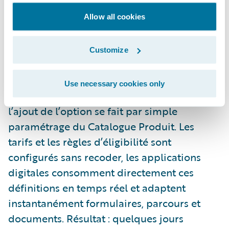
maintenir.
Allow all cookies
A l’inverse, un système cœur moderne
intégrant API-first, microservices, data
Customize
model unifié, et surtout une “Product
Factory” paramétrable ; change
Use necessary cookies only
radicalement la donne. Dans ce modèle,
l’ajout de l’option se fait par simple
paramétrage du Catalogue Produit. Les
tarifs et les règles d’éligibilité sont
configurés sans recoder, les applications
digitales consomment directement ces
définitions en temps réel et adaptent
instantanément formulaires, parcours et
documents. Résultat : quelques jours