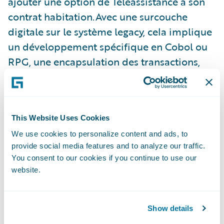
ajouter une option de Téléassistance à son
contrat habitation.Avec une surcouche
digitale sur le système legacy, cela implique
un développement spécifique en Cobol ou
RPG, une encapsulation des transactions,
des écrans bricolés, des API modifiées, des
documents contractuels ajustés, des flux
ETL retouchés, des orchestrations ESB
This Website Uses Cookies
adaptées… Chaque évolution devient un
We use cookies to personalize content and ads, to
mini-projet lourd, étalé sur des mois,
provide social media features and to analyze our traffic.
mobilisant d’innombrables tests et
You consent to our cookies if you continue to use our
aggravant la dette technique. Séduisant à
website.
court terme, le digital frontend finit
inévitablement par se transformer en
Show details
nouveau legacy, complexe et coûteux à