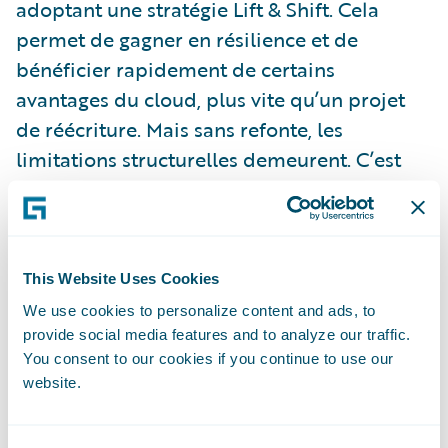
adoptant une stratégie Lift & Shift. Cela
permet de gagner en résilience et de
bénéficier rapidement de certains
avantages du cloud, plus vite qu’un projet
de réécriture. Mais sans refonte, les
limitations structurelles demeurent. C’est
une solution intermédiaire, souvent
pertinente, un premier pas, mais rarement
suffisante.
This Website Uses Cookies
La dernière approche consiste à adopter
We use cookies to personalize content and ads, to
provide social media features and to analyze our traffic.
une plateforme cloud-native via une
You consent to our cookies if you continue to use our
approche Buy, ou plutôt Subscribe, qui
website.
permet d’accéder rapidement à un système
conçu pour l’agilité. Ouvertes, modulaires et