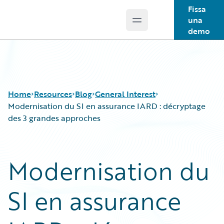
Fissa
una
Open main menu
Guidewire Logo
demo
Home
Resources
Blog
General Interest
Modernisation du SI en assurance IARD : décryptage
des 3 grandes approches
Download Center
All Blog Posts
Guidewire Conversations
Best Practices
Modernisation du
Podcasts
Careers
Blog
Customer Viewpoint
SI en assurance
Help and Support
Developers
Insurance Technology FAQ
General Interest
Intelligent Experience