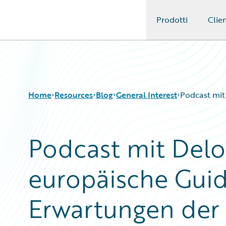
Prodotti
Clien
Guidewire Logo
Home
Resources
Blog
General Interest
Podcast mit
Podcast mit Delo
Download Center
All Blog Posts
Guidewire Conversations
Best Practices
europäische Guid
Podcasts
Careers
Blog
Customer Viewpoint
Help and Support
Developers
Erwartungen der
Insurance Technology FAQ
General Interest
Intelligent Experience