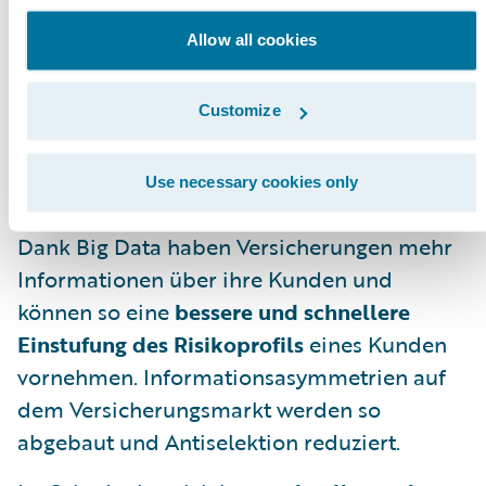
beispielsweise einer individuellen Kfz-
Allow all cookies
Versicherung sowie Assistenzleistungen.
Durch die automatisierte, schnelle und
Customize
fehlerfreie Bearbeitung von
Versicherungsvorgängen steigt die
Use necessary cookies only
allgemeine
Kundenzufriedenheit
.
Dank Big Data haben Versicherungen mehr
Informationen über ihre Kunden und
können so eine
bessere und schnellere
Einstufung des Risikoprofils
eines Kunden
vornehmen. Informationsasymmetrien auf
dem Versicherungsmarkt werden so
abgebaut und Antiselektion reduziert.