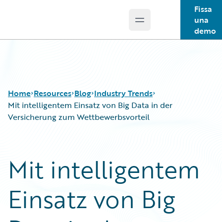
Fissa
una
Open main menu
Guidewire Logo
demo
Home
Resources
Blog
Industry Trends
Mit intelligentem Einsatz von Big Data in der
Versicherung zum Wettbewerbsvorteil
Download Center
All Blog Posts
Guidewire Conversations
Best Practices
Mit intelligentem
Podcasts
Careers
Blog
Customer Viewpoint
Einsatz von Big
Help and Support
Developers
Insurance Technology FAQ
General Interest
Intelligent Experience