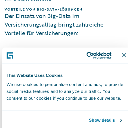
VORTEILE VON BIG-DATA-LÖSUNGEN
Der Einsatz von Big-Data im
Versicherungsalltag bringt zahlreiche
Vorteile für Versicherungen:
Big Data macht dank neuer Datenquellen
das
Zeichnen völlig neuartiger
Risikokategorien
wie Cyber möglich. So
können Versicherungen ihr Geschäft
This Website Uses Cookies
steigern, aber auch profitabler Risiken
We use cookies to personalize content and ads, to provide
social media features and to analyze our traffic. You
einschätzen und zeichnen (
Cyence
).
consent to our cookies if you continue to use our website.
Die Analyse und Auswertung großer
Datenmengen ermöglicht die
Entwicklung
Show details
innovativer Produkte und Services
,