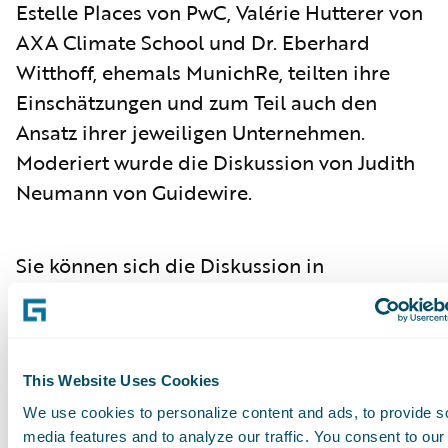
Estelle Places von PwC, Valérie Hutterer von
AXA Climate School und Dr. Eberhard
Witthoff, ehemals MunichRe, teilten ihre
Einschätzungen und zum Teil auch den
Ansatz ihrer jeweiligen Unternehmen.
Moderiert wurde die Diskussion von Judith
Neumann von Guidewire.
Sie können sich die Diskussion in
dieser
Podcast-Aufzeichnung
anhören.
Subscribe to Our Blog
See More Articles
This Website Uses Cookies
We use cookies to personalize content and ads, to provide s
media features and to analyze our traffic. You consent to our