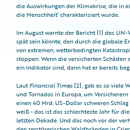
die Auswirkungen der Klimakrise, die in e
die Menschheit‘ charakterisiert wurde.
Im August warnte der Bericht [1] des
UN-W
spät sein könnte, den durch die globale 
von extremen, wetterbedingten Katastrop
stoppen. Wenn die versicherten Schäden 
ein Indikator sind, dann hat er bereits be
Laut
Financial Times
[2], gab es so viel
und Tornados in Europa, um Versicherern 
einen 40 Mrd. US-Dollar schweren Schlag z
weiß - das ist das schlechteste Jahr für d
letzten Dekade. Und das noch vor der ver
den zerstörerischen Waldbränden in Griec