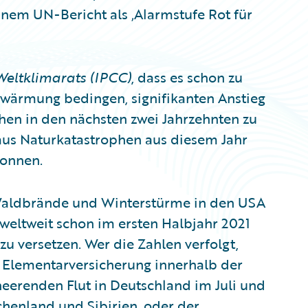
inem UN-Bericht als ‚Alarmstufe Rot für
eltklimarats (IPCC)
, dass es schon zu
Erwärmung bedingen, signifikanten Anstieg
hen in den nächsten zwei Jahrzehnten zu
aus Naturkatastrophen aus diesem Jahr
gonnen.
e Waldbrände und Winterstürme in den USA
weltweit schon im ersten Halbjahr 2021
u versetzen. Wer die Zahlen verfolgt,
ie Elementarversicherung innerhalb der
heerenden Flut in Deutschland im Juli und
henland und Sibirien, oder der