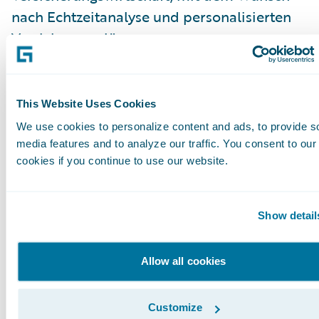
nach Echtzeitanalyse und personalisierten
Versicherungslösungen.
Das Herz aller Versicherer: Status Quo
der Kernversicherungssysteme
This Website Uses Cookies
Im Zentrum jeder Digitalisierungsinitiative
We use cookies to personalize content and ads, to provide s
stehen sicherlich die
media features and to analyze our traffic. You consent to our
Kernversicherungssysteme der Versicherer.
cookies if you continue to use our website.
Sie sind ein integraler Bestandteil der
Geschäftsaktivität und aller Arbeitsabläufe
Show detail
entlang der Wertschöpfungskette.
Allow all cookies
In diesem Kontext präsentierte
Thorsten
Vogel von BearingPoint
eine Studie zur
Kernversicherungssystemlandschaft in
Customize